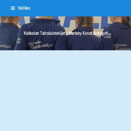
Siirry
Valikko
sivun
sisältöön
Kokkolan Taitoluistelijat r Karleby Konståkning rf