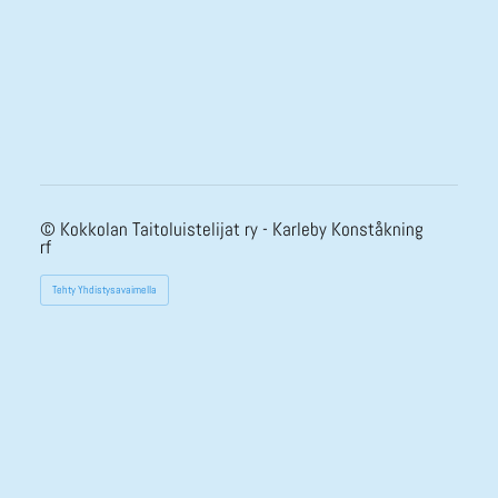
©
Kokkolan Taitoluistelijat ry - Karleby Konståkning
rf
Tehty Yhdistysavaimella