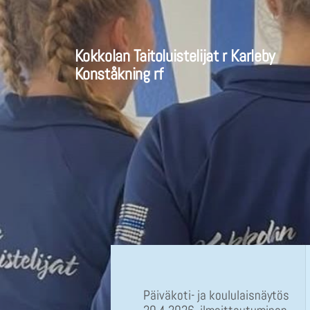
Siirry
sivun
Kokkolan Taitoluistelijat r Karleby
sisältöön
Konståkning rf
Päiväkoti- ja koululaisnäytös