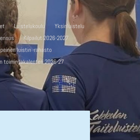
et
Luistelukoulu
Yksinluistelu
mennus
Kilpailut 2026-2027
peinen luistin -rahasto
n toimintakalenteri 2026-27