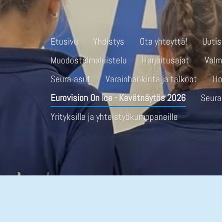
Etusivu
Yhdistys
Ota yhteyttä!
Uutis
Muodostelmaluistelu
Harjoitusajat
Val
Seura-asut
Varainhankinta ja talkoot
Ho
Eurovision On Ice - Kevätnäytös 2026
Seura
Yrityksille ja yhteistyökumppaneille