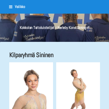
Siirry
Valikko
sivun
sisältöön
Kokkolan Taitoluistelijat r Karleby Konståkning rf
Kilparyhmä Sininen