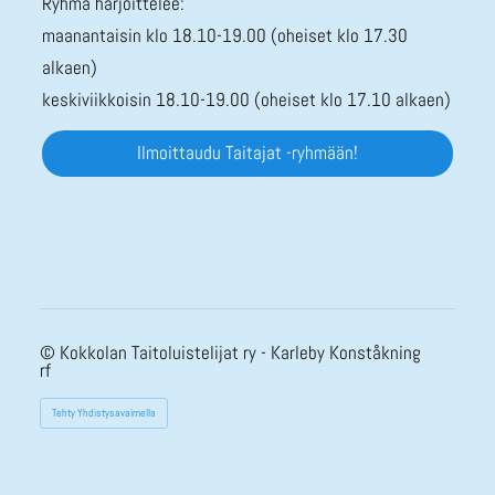
Ryhmä harjoittelee:
maanantaisin klo 18.10-19.00 (oheiset klo 17.30
alkaen)
keskiviikkoisin 18.10-19.00 (oheiset klo 17.10 alkaen)
Ilmoittaudu Taitajat -ryhmään!
©
Kokkolan Taitoluistelijat ry - Karleby Konståkning
rf
Tehty Yhdistysavaimella