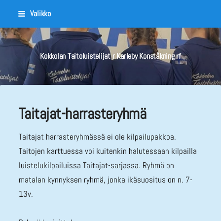
Siirry
Valikko
sivun
sisältöön
Kokkolan Taitoluistelijat r Karleby Konståkning rf
Taitajat-harrasteryhmä
Taitajat harrasteryhmässä ei ole kilpailupakkoa.
Taitojen karttuessa voi kuitenkin halutessaan kilpailla
luistelukilpailuissa Taitajat-sarjassa. Ryhmä on
matalan kynnyksen ryhmä, jonka ikäsuositus on n. 7-
13v.