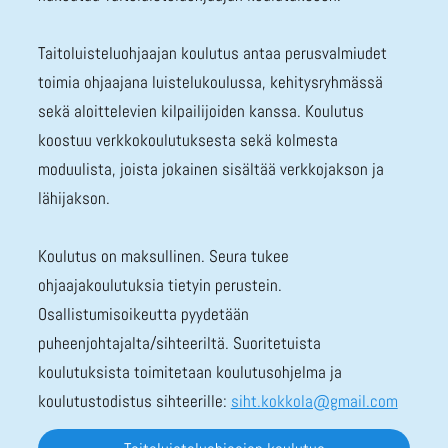
Taitoluisteluohjaajan koulutus antaa perusvalmiudet
toimia ohjaajana luistelukoulussa, kehitysryhmässä
sekä aloittelevien kilpailijoiden kanssa. Koulutus
koostuu verkkokoulutuksesta sekä kolmesta
moduulista, joista jokainen sisältää verkkojakson ja
lähijakson.
Koulutus on maksullinen. Seura tukee
ohjaajakoulutuksia tietyin perustein.
Osallistumisoikeutta pyydetään
puheenjohtajalta/sihteeriltä. Suoritetuista
koulutuksista toimitetaan koulutusohjelma ja
koulutustodistus sihteerille:
siht.kokkola@gmail.com