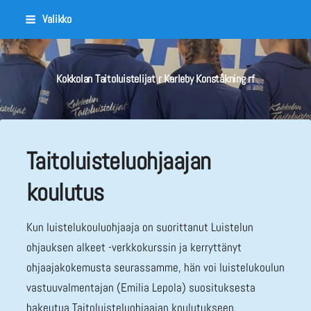
Siirry
Valikko
sivun
sisältöön
Kokkolan Taitoluistelijat r Karleby Konståkning rf
Taitoluisteluohjaajan
koulutus
Kun luistelukouluohjaaja on suorittanut Luistelun
ohjauksen alkeet -verkkokurssin ja kerryttänyt
ohjaajakokemusta seurassamme, hän voi luistelukoulun
vastuuvalmentajan (Emilia Lepola) suosituksesta
hakeutua Taitoluisteluohjaajan koulutukseen.