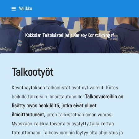
Siirry
Valikko
sivun
sisältöön
Kokkolan Taitoluistelijat r Karleby Konståkning rf
Talkootyöt
Kevätnäytöksen talkoolistat ovat nyt valmiit. Kiitos
kaikille talkoisiin ilmoittautuneille!
Talkoovuoroihin on
lisätty myös henkilöitä, jotka eivät olleet
ilmoittautuneet,
joten tarkistathan oman vuorosi.
Myöskään kaikkia toiveita ei pystytty tällä kertaa
toteuttamaan. Talkoovuoroihin löytyy alta ohjeistus ja