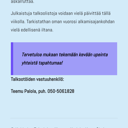
askarruttaa.
Julkaistuja talkoolistoja voidaan vielä päivittää tällä
viikolla. Tarkistathan oman vuorosi alkamisajankohdan
vielä edellisenä iltana.
Tervetuloa mukaan tekemään kevään upeinta
yhteistä tapahtumaa!
Talkootöiden vastuuhenkilö:
Teemu Palola, puh. 050-5061828