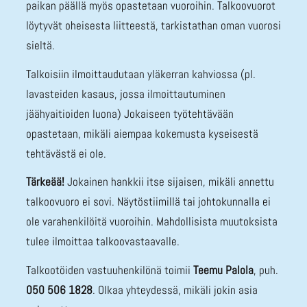
paikan päällä myös opastetaan vuoroihin. Talkoovuorot
löytyvät oheisesta liitteestä, tarkistathan oman vuorosi
sieltä.
Talkoisiin ilmoittaudutaan yläkerran kahviossa (pl.
lavasteiden kasaus, jossa ilmoittautuminen
jäähyaitioiden luona) Jokaiseen työtehtävään
opastetaan, mikäli aiempaa kokemusta kyseisestä
tehtävästä ei ole.
Tärkeää!
Jokainen hankkii itse sijaisen, mikäli annettu
talkoovuoro ei sovi. Näytöstiimillä tai johtokunnalla ei
ole varahenkilöitä vuoroihin. Mahdollisista muutoksista
tulee ilmoittaa talkoovastaavalle.
Talkootöiden vastuuhenkilönä toimii
Teemu Palola
, puh.
050 506 1828
. Olkaa yhteydessä, mikäli jokin asia